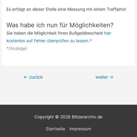
Es erfolgt an dieser Stelle eine Messung mit einem Traffiphot
Was habe ich nun für Möglichkeiten?
Sie haben die Möglichkeit Ihren Bußgeldbescheid
hier
kostenlos auf Fehler überprüfen zu lassen.*
*(Anzeige)
Beitrags-
←
zurück
weiter
→
Navigation
Copyright © 2026
Blitzerarchiv.de
Startseite
Impressum